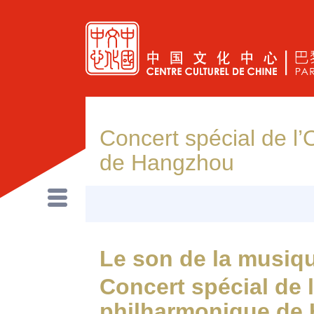
Concert spécial de l
de Hangzhou
Le son de la musiq
Concert spécial de 
philharmonique de