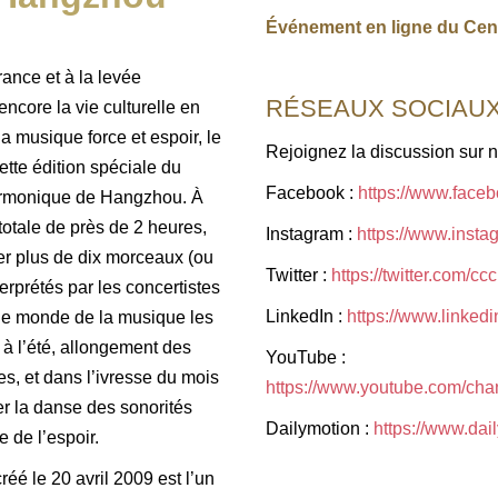
Événement en ligne du Cent
ance et à la levée
RÉSEAUX SOCIAU
encore la vie culturelle en
la musique force et espoir, le
Rejoignez la discussion sur 
ette édition spéciale du
Facebook :
https://www.face
armonique de Hangzhou. À
totale de près de 2 heures,
Instagram :
https://www.insta
er plus de dix morceaux (ou
Twitter :
https://twitter.com/cc
terprétés par les concertistes
LinkedIn :
https://www.linke
le monde de la musique les
 à l’été, allongement des
YouTube :
s, et dans l’ivresse du mois
https://www.youtube.com/c
r la danse des sonorités
Dailymotion :
https://www.dai
 de l’espoir.
é le 20 avril 2009 est l’un