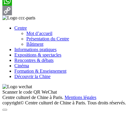
WeChat
WhatsApp
Copy
Centre
Link
Mot d’accueil
Présentation du Centre
Bâtiment
Informations pratiques
Expositions & spectacles
Rencontres & débats
Cinéma
Formation & Enseignement
Découvrir la Chine
Scanner le code QR WeChat
Centre culturel de Chine à Paris.
Mentions légales
copyright© Centre culturel de Chine à Paris. Tous droits réservés.
Retour
en
haut
de
page