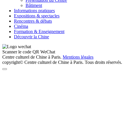
Présentation du Centre
Bâtiment
Informations pratiques
Expositions & spectacles
Rencontres & débats
Cinéma
Formation & Enseignement
Découvrir la Chine
Scanner le code QR WeChat
Centre culturel de Chine à Paris.
Mentions légales
copyright© Centre culturel de Chine à Paris. Tous droits réservés.
Retour
en
haut
de
page