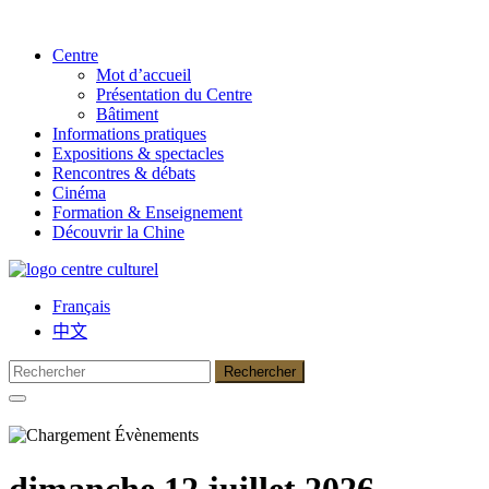
Centre
Mot d’accueil
Présentation du Centre
Bâtiment
Informations pratiques
Expositions & spectacles
Rencontres & débats
Cinéma
Formation & Enseignement
Découvrir la Chine
Français
中文
dimanche 12 juillet 2026