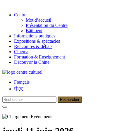
Centre
Mot d’accueil
Présentation du Centre
Bâtiment
Informations pratiques
Expositions & spectacles
Rencontres & débats
Cinéma
Formation & Enseignement
Découvrir la Chine
Français
中文
jeudi 11 juin 2026