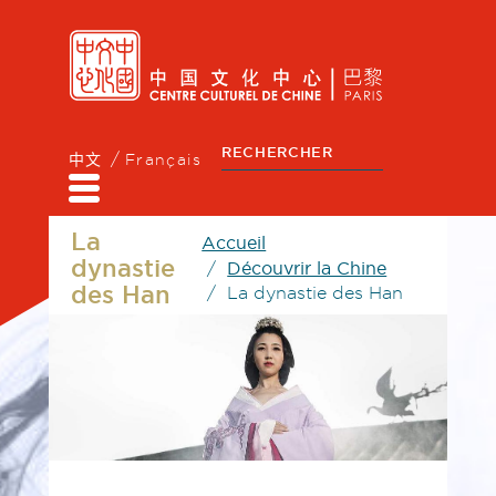
中文
Français
La
Accueil
dynastie
Découvrir la Chine
des Han
La dynastie des Han