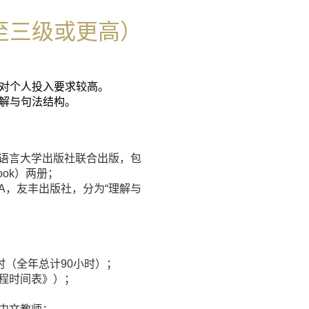
至三级或更高）
对个人投入要求较高。
解与句法结构。
语言大学出版社联合出版，包
book）两册；
que HOA，友丰出版社，分为“理解与
时（全年总计90小时）；
程时间表》）；