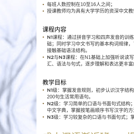
每班人数控制在10至16人之间；
授课教师均为具有大学学历的资深中文教
课程内容
N1课程
：通过拼音学习和四声发音的训练
础；同时学习中文书写的基本构词规律，
接触基础语法结构。
N2与N3课程
：在N1基础上加强听说读
汇、语法与句式，逐步理解和表达更丰富
教学目标
N1级
：掌握发音规则，初步认识汉字结构
200句生活常用语句。
N2级
：学习简单的口语与书面句式结构；
中文字典，掌握按笔画顺序书写汉字的方
N3级
：学习较复杂的口语与书面句式；掌