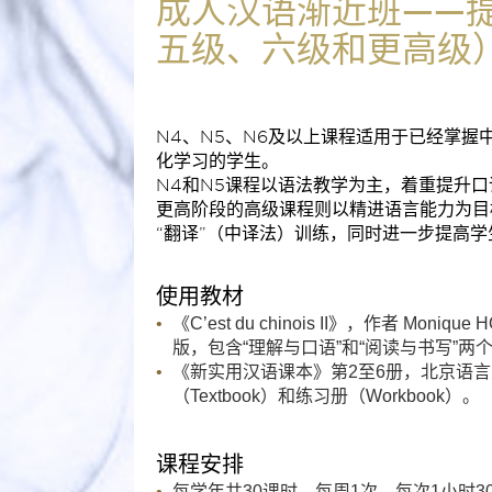
成人汉语渐近班——
五级、六级和更高级
N4、N5、N6及以上课程适用于已经掌握
化学习的学生。
N4和N5课程以语法教学为主，着重提升
更高阶段的高级课程则以精进语言能力为目
“翻译”（中译法）训练，同时进一步提高
使用教材
《C’est du chinois II》，作者 Moni
版，包含“理解与口语”和“阅读与书写”两
《新实用汉语课本》第2至6册，北京语
（Textbook）和练习册（Workbook）。
课程安排
每学年共30课时，每周1次，每次1小时3