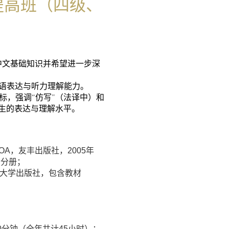
提高班
（四级、
）
中文基础知识并希望进一步深
口语表达与听力理解能力。
标，强调“仿写”（法译中）和
学生的表达与理解水平。
que HOA，友丰出版社，2005年
个分册；
言大学出版社，包含教材
0分钟（全年共计45小时）；