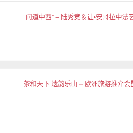
“问道中西” – 陆秀竞＆让•安哥拉中
茶和天下 遗韵乐山 – 欧洲旅游推介