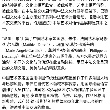
的精神谱系，文化上相互欣赏，彼此尊重，艺术上相互借鉴，
彼此交融。在中法建交60周年和中法文化旅游年框架下，巴黎
中国文化中心主办策划了系列中法艺术对话活动，搭建中法艺
术家交流的平台，“彩墨西东”中法艺术对话作品展即是其中之
一。
“彩墨西东”汇集了中国艺术家姬国强、朱伟，法国艺术家马修
·杜尔瓦勒（Matthieu Dorval），玛丽-安琪尔·卡斯蒂略
（Marie-Angèle Castillo），菲利普·德·莱斯特朗热（Philippe de
Lestrange）共五位中法艺术家的33幅作品，东方水墨对话西方
油彩，不同的文化与价值观在此交融碰撞，尽显中法文化呈现
出的文明交融、美美与共的精彩意象。
中国艺术家姬国强用中国传统绘画的笔墨创作了许多法国人物
与巴黎风情，朱伟在当代艺术领域不懈探索，用国际绘画语言
创作了大量作品。法国艺术家马修·杜尔瓦勒作品中多蕴涵中
国画意境，玛丽-安琪尔擅画植物、花卉、风景，作品风格清
新典雅，菲利普·德·莱斯特朗热描绘2008年北京奥运会的作
品，讲述着中法友谊的故事。