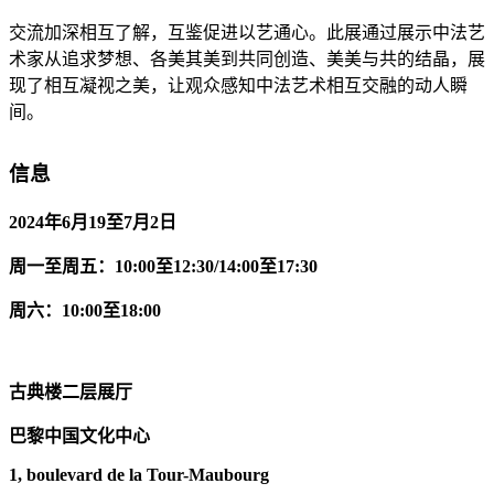
交流加深相互了解，互鉴促进以艺通心。此展通过展示中法艺
术家从追求梦想、各美其美到共同创造、美美与共的结晶，展
现了相互凝视之美，让观众感知中法艺术相互交融的动人瞬
间。
信息
2024
年6
月19
至7
月2
日
周一至周五：
10:00
至
12:30/14:00
至
17:30
周六：
10:00
至
18:00
古典楼二层展厅
巴黎中国文化中心
1, boulevard de la Tour-Maubourg