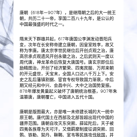
唐朝（618年—907年），是继隋朝之后的大一统王
朝，共历二十一帝，享国二百八十九年，是公认的
中国最强盛的时代之一。
隋末天下群雄并起，617年唐国公李渊发动晋阳兵
变，次年在长安称帝建立唐朝，因皇室姓李，故又
称为李唐。唐太宗李世民继位后开创贞观之治，唐
高宗承贞观遗风开创永徽之治，之后武则天一度以
周代唐，神龙革命后恢复大唐国号。唐玄宗即位后
励精图治，开创了经济繁荣、四夷宾服、万邦来朝
的开元盛世，天宝末，全国人口达八千万上下。安
史之乱后藩镇割据、宦官专权导致国力渐衰，中后
期又经元和中兴、会昌中兴、大中之治国势复振。
878年爆发黄巢起义破坏了唐朝统治根基，907年朱
温篡唐，唐朝覆亡，中国进入五代十国。
唐朝是版图最大，亦是唯一未修建长城的大一统中
原王朝。唐代国土在西部及北部皆超出现代中国的
疆界范围。唐朝自攻灭东突厥、薛延陀后，天子被
四夷各族尊为天可汗，又借羁縻制度征调突厥、回
鹘、铁勒、契丹、靺鞨、室韦等民族攻伐敌国，并