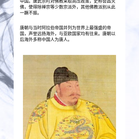
中国。唐武宗时对佛教采取高压政策，史称会昌灭
佛，使得除禅宗等少数宗派外，其他佛教派别从此
一蹶不振。
唐朝与当时阿拉伯帝国并列为世界上最强盛的帝
国，声誉远扬海外，与亚欧国家均有往来。唐朝以
后海外多称中国人为唐人。