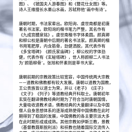
图》、《虢国夫人游春图》和《簪花仕女图》等。
诗人王维擅长水墨山水画，苏轼称他“画中有诗”。
唐朝时期，书法家辈出。欧阳询、虞世南都是初唐
著名书法家。欧阳询的楷书笔力严整，其名作有
《九成宫醴泉铭》。虞世南楷书字体柔圆。颜真卿
和柳公权是唐朝中后期的著名书法家。颜真卿的楷
书用笔肥厚，内含筋骨，劲健洒脱，其代表作有
《多宝塔碑》《颜氏家庙碑》；柳公权的字体劲
健，代表作有《玄秘塔碑》，世人称颜柳二人书法
为“颜筋柳骨”。张旭和怀素则是草书大家。
唐朝前期的宗教政策比较宽容，中国传统两大宗教
——道教和佛教都有较大发展。唐朝以道教为国教，
王公贵族皆以道士为荣，并以《老子》《庄子》
《文子》《列子》等道教经典开科取士。唐朝初年
玄奘在翻译佛教经典时期为了符合当时唐朝国情，
大量吸收道教术语，佛教经典的大量翻译以及中国
僧人自身思想体系的逐渐成熟使得中国佛教在此时
期得到了稳固的发展，中国佛教的各主要宗派大多
在此时期形成或成熟。其他宗教如伊斯兰教，景教
（基督教聂斯脱利派）和祆教也随着国际交流传入