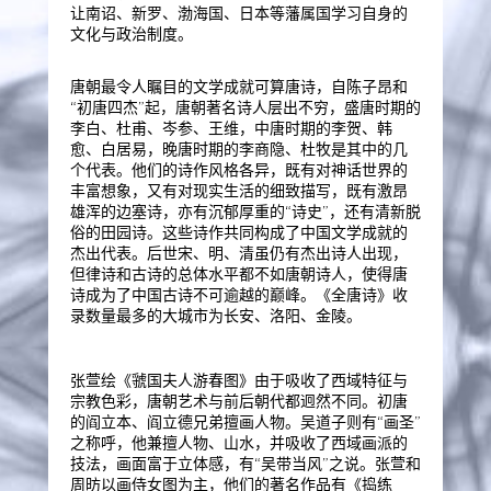
让南诏、新罗、渤海国、日本等藩属国学习自身的
文化与政治制度。
唐朝最令人瞩目的文学成就可算唐诗，自陈子昂和
“初唐四杰”起，唐朝著名诗人层出不穷，盛唐时期的
李白、杜甫、岑参、王维，中唐时期的李贺、韩
愈、白居易，晚唐时期的李商隐、杜牧是其中的几
个代表。他们的诗作风格各异，既有对神话世界的
丰富想象，又有对现实生活的细致描写，既有激昂
雄浑的边塞诗，亦有沉郁厚重的“诗史”，还有清新脱
俗的田园诗。这些诗作共同构成了中国文学成就的
杰出代表。后世宋、明、清虽仍有杰出诗人出现，
但律诗和古诗的总体水平都不如唐朝诗人，使得唐
诗成为了中国古诗不可逾越的巅峰。《全唐诗》收
录数量最多的大城市为长安、洛阳、金陵。
张萱绘《虢国夫人游春图》由于吸收了西域特征与
宗教色彩，唐朝艺术与前后朝代都迥然不同。初唐
的阎立本、阎立德兄弟擅画人物。吴道子则有“画圣”
之称呼，他兼擅人物、山水，并吸收了西域画派的
技法，画面富于立体感，有“吴带当风”之说。张萱和
周昉以画侍女图为主，他们的著名作品有《捣练